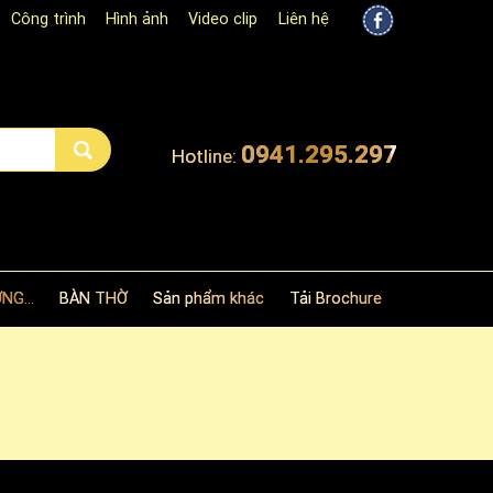
Công trình
Hình ảnh
Video clip
Liên hệ
0941.295.297
Hotline:
NG...
BÀN THỜ
Sản phẩm khác
Tải Brochure