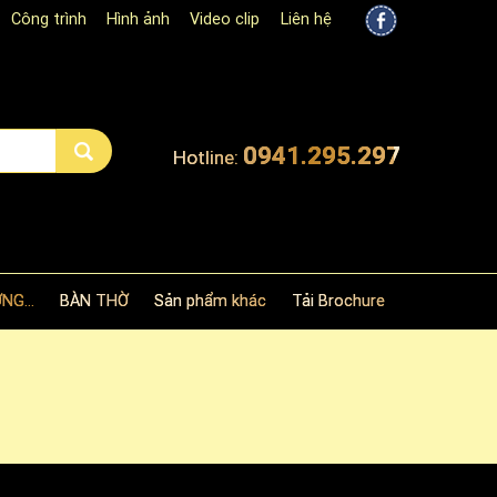
Công trình
Hình ảnh
Video clip
Liên hệ
0941.295.297
Hotline:
NG...
BÀN THỜ
Sản phẩm khác
Tải Brochure