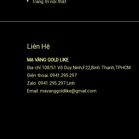
Trang trí nội thất
Liên Hệ
MẠ VÀNG GOLD LIKE
Địa chỉ:108/51 Võ Duy Ninh,F.22,Bình Thạnh,TPHCM
Điện thoại: 0941.295.297
Zalo: 0941 295 297 Linh
Email: mavanggoldlike@gmail.com