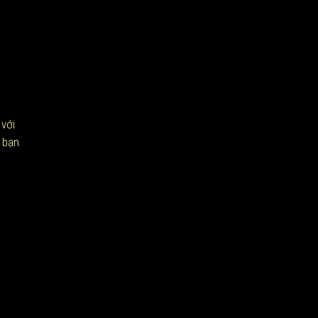
 với
ì bạn