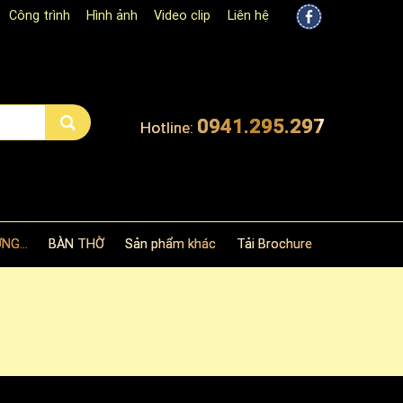
Công trình
Hình ảnh
Video clip
Liên hệ
0941.295.297
Hotline:
NG...
BÀN THỜ
Sản phẩm khác
Tải Brochure