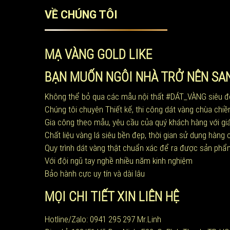
VỀ CHÚNG TÔI
MẠ VÀNG GOLD LIKE
BẠN MUỐN NGÔI NHÀ TRỞ NÊN SA
Không thể bỏ qua các mẫu nội thất #DÁT_VÀNG siêu đẹ
Chúng tôi chuyên Thiết kế, thi công dát vàng chùa chiền,
Gia công theo mẫu, yêu cầu của quý khách hàng với giá
Chất liệu vàng lá siêu bền đẹp, thời gian sử dụng hàng
Quy trình dát vàng thật chuẩn xác để ra được sản phẩ
Với đội ngũ tay nghề nhiều năm kinh nghiệm
Bảo hành cực uy tín và dài lâu
MỌI CHI TIẾT XIN LIÊN HỆ
Hotline/Zalo: 0941 295 297 Mr.Linh