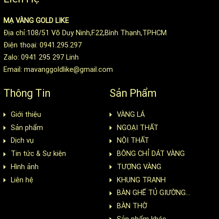
MẠ VÀNG GOLD LIKE
Địa chỉ:108/51 Võ Duy Ninh,F.22,Bình Thạnh,TPHCM
Điện thoại: 0941.295.297
Zalo: 0941 295 297 Linh
Email: mavanggoldlike@gmail.com
Thông Tin
Sản Phẩm
Giới thiệu
VÀNG LÁ
Sản phẩm
NGOẠI THẤT
Dịch vụ
NỘI THẤT
Tin tức & Sự kiện
BÔNG CHỈ DÁT VÀNG
Hình ảnh
TƯỢNG VÀNG
Liên hệ
KHUNG TRANH
BÀN GHẾ TỦ GIƯỜNG...
BÀN THỜ
Sản phẩm khác